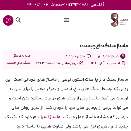
آکادمی: 09123930886
خدمات: 09129512194
ماساژ سنگ داغ چیست
مریم حمزه ای
بدون دیدگاه
خانه
»
ماساژ
انتشار:
16 آبان 1401
بروزرسانی: 15 اسفند 1403
سنگ داغ چیست
ماساژ سنگ داغ یا هات استون نوعی از ماساژ های درمانی است. این
روش که توسط سنگ های داغ، آرامش و تمرکز ذهنی را برای بدن به
ارمغان می آورد. ماساژ یکی از روش های بهبود عملکرد بدن است و
می تواند برخی از بیماری های فرد را درمان کند. از سری روش های
درمانی که مشابه ماساژ عمل می کند
ماساژ اسپا
نام دارد که تکنیک
جدید تر و لاکچری تری می باشد ولی تفاوت هایی با ماساژ دارد.