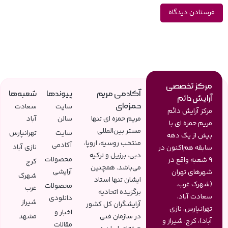
مرکز تخصصی
آکادمی مریم
پیوندها
شعبه‌ها
آرایش دائم
حمزه‌ای
سایت
سعادت
مرکز آرایش دائم
مریم حمزه ای تنها
سالن
آباد
مریم حمزه ای با
مستر بین‌المللی
سایت
تهرانپارس
بیش از یک دهه
منتخب روسیه، اروپا،
آکادمی
نازی آباد
سابقه هم‌اکنون در
دبی، برزیل و ترکیه
محصولات
9 شعبه واقع در
کرج
می‌باشد. همچنین
آرایشی
شهرهای تهران
شهرک
ایشان تنها استاد
(شهرک غرب،
محصولات
غرب
برگزیده اتحادیه
سعادت آباد،
دانلودی
شیراز
آرایشگران کل کشور
تهرانپارس، نازی
اخبار و
در سازمان فنی
مشهد
آباد)، کرج، شیراز و
مقالات