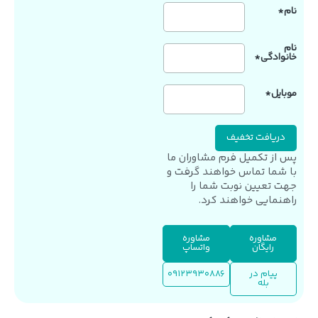
نام*
نام
خانوادگی*
موبایل*
پس از تکمیل فرم مشاوران ما
با شما تماس خواهند گرفت و
جهت تعیین نوبت شما را
راهنمایی خواهند کرد.
مشاوره
مشاوره
رایگان
واتساپ
پیام در
09123930886
بله