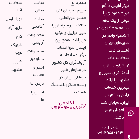
حمزه‌ای
سایت
سعادت
مرکز آرایش دائم
مریم حمزه ای تنها
سالن
آباد
مریم حمزه ای با
مستر بین‌المللی
سایت
تهرانپارس
بیش از یک دهه
منتخب روسیه، اروپا،
آکادمی
نازی آباد
سابقه هم‌اکنون در
دبی، برزیل و ترکیه
محصولات
9 شعبه واقع در
کرج
می‌باشد. همچنین
آرایشی
شهرهای تهران
شهرک
ایشان تنها استاد
(شهرک غرب،
محصولات
غرب
برگزیده اتحادیه
سعادت آباد،
دانلودی
شیراز
آرایشگران کل کشور
تهرانپارس، نازی
اخبار و
در سازمان فنی
مشهد
آباد)، کرج، شیراز و
مقالات
حرفه‌ای ایران در
مشهد، با ارائه
درباره ما
رشته میکروبلیدینگ
بهترین خدمات
هستند.
تماس با
آرایش دائم در
ما
آکادمی:
ایران، میزبان شما
09123930886
زیباجویان عزیز
می‌باشد.
خدمات:
09129512194