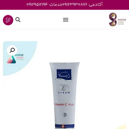
آکادمی: 09123930886
خدمات: 09129512194